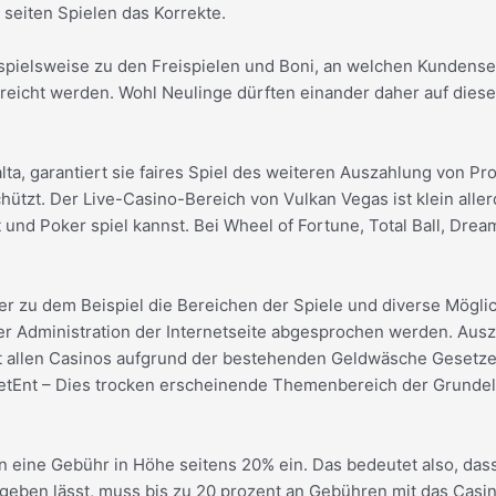
seiten Spielen das Korrekte.
ispielsweise zu den Freispielen und Boni, an welchen Kundense
reicht werden. Wohl Neulinge dürften einander daher auf diese
Malta, garantiert sie faires Spiel des weiteren Auszahlung von 
tzt. Der Live-Casino-Bereich von Vulkan Vegas ist klein allerd
t und Poker spiel kannst. Bei Wheel of Fortune, Total Ball, Dr
er zu dem Beispiel die Bereichen der Spiele und diverse Möglich
 Administration der Internetseite abgesprochen werden. Ausz
t allen Casinos aufgrund der bestehenden Geldwäsche Gesetze. 
NetEnt – Dies trocken erscheinende Themenbereich der Grunde
 eine Gebühr in Höhe seitens 20% ein. Das bedeutet also, dass 
geben lässt, muss bis zu 20 prozent an Gebühren mit das Casino 