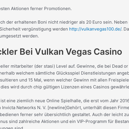
esten Aktionen ferner Promotionen.
h der erhaltenen Boni nicht niedriger als 20 Euro sein. Neben
t Sicherheit vergünstigung werden
http://vulkanvegas100.de/
. D
l umgesetzt werden.
kler Bei Vulkan Vegas Casino
zieller mitarbeiter (der stasi) Level auf. Gewinne, die bei Dead 
 innerhalb welchem sämtliche Glücksspiel Dienstleistungen an
tieren und 15 Mal, wenn welcher Gewinn mit allen Freispielen e
dies wird durch chip gültigen Lizenzen eines Casinos gewährle
t eine ziemlich neue Online Spielhalle, die erst vom Jahr 2016
 Invicta Networks N. V. [newline]Gehört, unterhält diesen Firm
u bedienen ferner sehr übersichtlich gestaltet. Auch der leicht 
us sind zahlreiche Aktionen und ein VIP-Programm für Bestan
lungen sind.