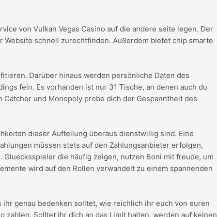
rvice von Vulkan Vegas Casino auf die andere seite legen. Der
r Website schnell zurechtfinden. Außerdem bietet chip smarte
Profitieren. Darüber hinaus werden persönliche Daten des
ings fein. Es vorhanden ist nur 31 Tische, an denen auch du
eam Catcher und Monopoly probe dich der Gespanntheit des
keiten dieser Aufteilung überaus dienstwillig sind. Eine
ahlungen müssen stets auf den Zahlungsanbieter erfolgen,
Gluecksspieler die häufig zeigen, nutzen Boni mit freude, um
lemente wird auf den Rollen verwandelt zu einem spannenden
ihr genau bedenken solltet, wie reichlich ihr euch von euren
zahlen. Solltet ihr dich an das Limit halten, werden auf keinen