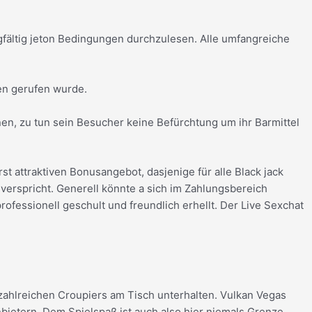
gfältig jeton Bedingungen durchzulesen. Alle umfangreiche
ben gerufen wurde.
nen, zu tun sein Besucher keine Befürchtung um ihr Barmittel
t attraktiven Bonusangebot, dasjenige für alle Black jack
 verspricht. Generell könnte a sich im Zahlungsbereich
fessionell geschult und freundlich erhellt. Der Live Sexchat
zahlreichen Croupiers am Tisch unterhalten. Vulkan Vegas
bietern. Dem Spielspaß ist auch also hier niemals Grenze