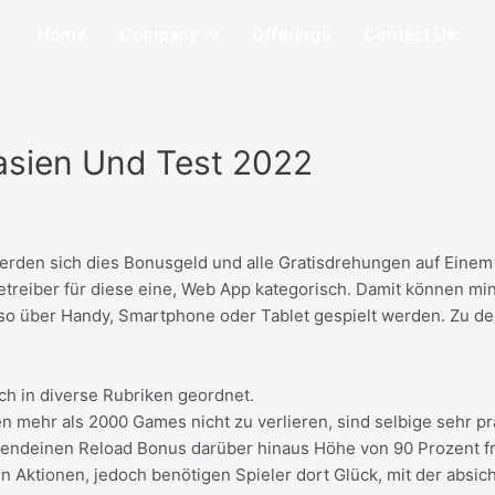
Home
Company
Offerings
Contact Us
asien Und Test 2022
werden sich dies Bonusgeld und alle Gratisdrehungen auf Einem 
Betreiber für diese eine, Web App kategorisch. Damit können m
enso über Handy, Smartphone oder Tablet gespielt werden. Zu 
ch in diverse Rubriken geordnet.
 mehr als 2000 Games nicht zu verlieren, sind selbige sehr pra
irgendeinen Reload Bonus darüber hinaus Höhe von 90 Prozent f
n Aktionen, jedoch benötigen Spieler dort Glück, mit der absic