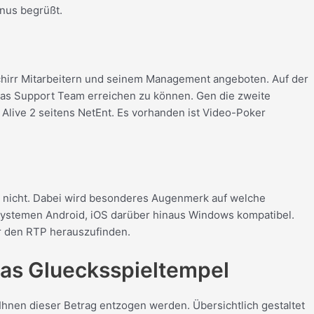
nus begrüßt.
hirr Mitarbeitern und seinem Management angeboten. Auf der
 das Support Team erreichen zu können. Gen die zweite
Alive 2 seitens NetEnt. Es vorhanden ist Video-Poker
ell nicht. Dabei wird besonderes Augenmerk auf welche
ssystemen Android, iOS darüber hinaus Windows kompatibel.
er den RTP herauszufinden.
egas Gluecksspieltempel
hnen dieser Betrag entzogen werden. Übersichtlich gestaltet