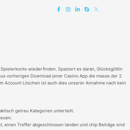
Spielerkonto wiederfinden. Spaziert es daran, Glücksgöttin
inus vorherigen Download jener Casino App die masse der 2.
dem Account Löschen ist auch dies unserer Annahme nach kein
ktisch getreu Kategorien unterteilt.
reuen.
ht, einen Treffer abgeschlossen landen und chip Beträge sind