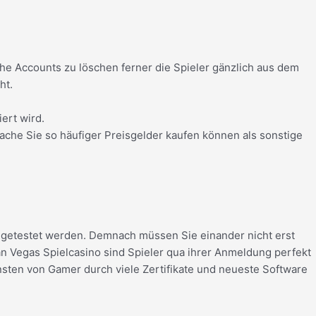
he Accounts zu löschen ferner die Spieler gänzlich aus dem
ht.
ert wird.
ache Sie so häufiger Preisgelder kaufen können als sonstige
 getestet werden. Demnach müssen Sie einander nicht erst
 Vegas Spielcasino sind Spieler qua ihrer Anmeldung perfekt
sten von Gamer durch viele Zertifikate und neueste Software