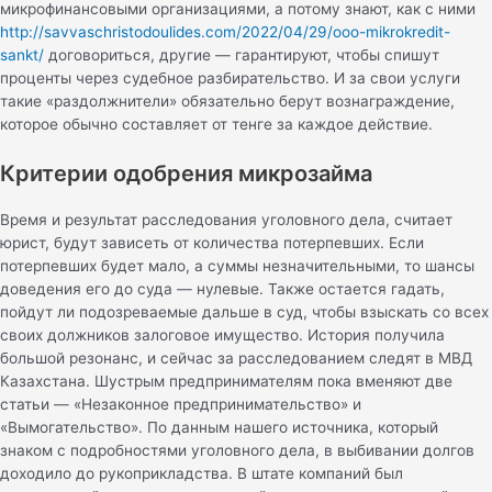
микрофинансовыми организациями, а потому знают, как с ними
http://savvaschristodoulides.com/2022/04/29/ooo-mikrokredit-
sankt/
договориться, другие — гарантируют, чтобы спишут
проценты через судебное разбирательство. И за свои услуги
такие «раздолжнители» обязательно берут вознаграждение,
которое обычно составляет от тенге за каждое действие.
Критерии одобрения микрозайма
Время и результат расследования уголовного дела, считает
юрист, будут зависеть от количества потерпевших. Если
потерпевших будет мало, а суммы незначительными, то шансы
доведения его до суда — нулевые. Также остается гадать,
пойдут ли подозреваемые дальше в суд, чтобы взыскать со всех
своих должников залоговое имущество. История получила
большой резонанс, и сейчас за расследованием следят в МВД
Казахстана. Шустрым предпринимателям пока вменяют две
статьи — «Незаконное предпринимательство» и
«Вымогательство». По данным нашего источника, который
знаком с подробностями уголовного дела, в выбивании долгов
доходило до рукоприкладства. В штате компаний был