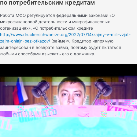
по потребительским кредитам
Работа МФО регулируется федеральными законами «О
микрофинансовой деятельности и микрофинансовых
организациях», «О потребительском кредите
http://www.druckerschwaerze.org/2022/07/14/zajmy-v-mili-vzjat-
zajm-onlajn-bez-otkazov/
(займе)». Кредитор напрямую
заинтересован в возврате займа, поэтому будет пытаться
любыми способами взыскать его с должника.