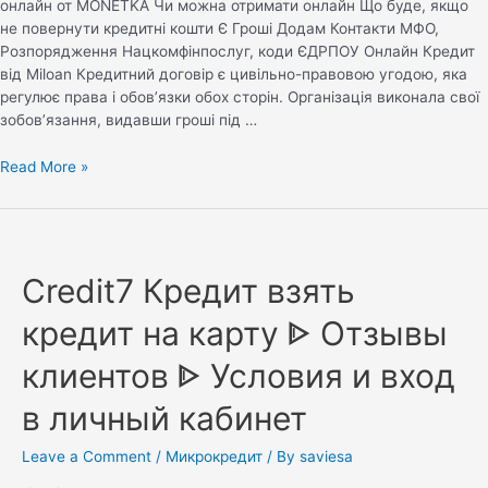
онлайн от MONETKA Чи можна отримати онлайн Що буде, якщо
не повернути кредитні кошти Є Гроші Додам Контакти МФО,
Розпорядження Нацкомфінпослуг, коди ЄДРПОУ Онлайн Кредит
від Miloan Кредитний договір є цивільно-правовою угодою, яка
регулює права і обов’язки обох сторін. Організація виконала свої
зобов’язання, видавши гроші під …
Read More »
Credit7 Кредит взять
кредит на карту ᐈ Отзывы
клиентов ᐈ Условия и вход
в личный кабинет
Leave a Comment
/
Микрокредит
/ By
saviesa