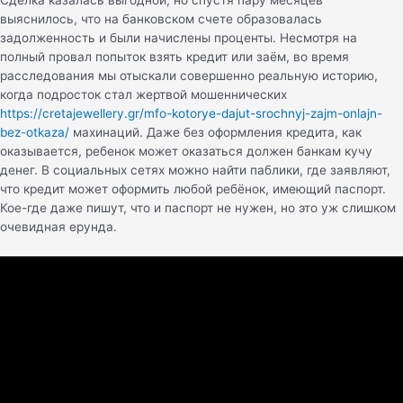
Сделка казалась выгодной, но спустя пару месяцев
выяснилось, что на банковском счете образовалась
задолженность и были начислены проценты. Несмотря на
полный провал попыток взять кредит или заём, во время
расследования мы отыскали совершенно реальную историю,
когда подросток стал жертвой мошеннических
https://cretajewellery.gr/mfo-kotorye-dajut-srochnyj-zajm-onlajn-
bez-otkaza/
махинаций. Даже без оформления кредита, как
оказывается, ребенок может оказаться должен банкам кучу
денег. В социальных сетях можно найти паблики, где заявляют,
что кредит может оформить любой ребёнок, имеющий паспорт.
Кое-где даже пишут, что и паспорт не нужен, но это уж слишком
очевидная ерунда.