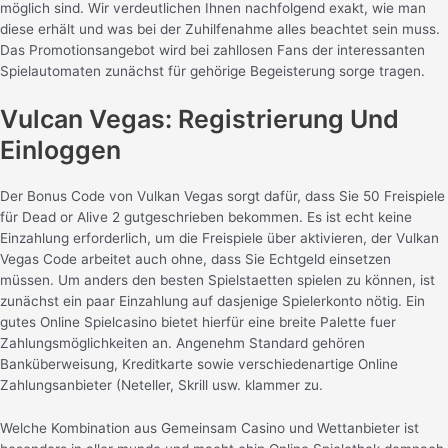
möglich sind. Wir verdeutlichen Ihnen nachfolgend exakt, wie man
diese erhält und was bei der Zuhilfenahme alles beachtet sein muss.
Das Promotionsangebot wird bei zahllosen Fans der interessanten
Spielautomaten zunächst für gehörige Begeisterung sorge tragen.
Vulcan Vegas: Registrierung Und
Einloggen
Der Bonus Code von Vulkan Vegas sorgt dafür, dass Sie 50 Freispiele
für Dead or Alive 2 gutgeschrieben bekommen. Es ist echt keine
Einzahlung erforderlich, um die Freispiele über aktivieren, der Vulkan
Vegas Code arbeitet auch ohne, dass Sie Echtgeld einsetzen
müssen. Um anders den besten Spielstaetten spielen zu können, ist
zunächst ein paar Einzahlung auf dasjenige Spielerkonto nötig. Ein
gutes Online Spielcasino bietet hierfür eine breite Palette fuer
Zahlungsmöglichkeiten an. Angenehm Standard gehören
Banküberweisung, Kreditkarte sowie verschiedenartige Online
Zahlungsanbieter (Neteller, Skrill usw. klammer zu.
Welche Kombination aus Gemeinsam Casino und Wettanbieter ist