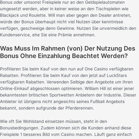
Bonus oder umsonst Freispiele nur an den Geldspielautomaten
umgesetzt werden, aber in keiner weise an den Tischspielen wie
Blackjack und Roulette. Will man aber gegen den Dealer antreten,
würde der Bonus überhaupt nicht viel Nutzen über kenntnisse
verfügen, geschweige denn Gewinne. Nutzen Sie unvermeidlich den
Kundenservice, ehe Sie eine Prämie annehmen.
Was Muss Im Rahmen (von) Der Nutzung Des
Bonus Ohne Einzahlung Beachtet Werden?
Profitieren Sie beim Kauf von den nun auf One Casino verfügbaren
Rabatten. Profitieren Sie beim Kauf von den jetzt auf LuckStars
verfügbaren Rabatten. Verwenden Selbige den Angebote um Ihren
Online-Einkauf abgeschlossen optimieren. William Hill ist einer jener
bekanntesten britischen Sportwetten Anbietern der Industrie. Dieser
Anbieter ist übrigens nicht angesichts seines Fußball Angebots
bekannt, sondern aufgrunde der Pferderennen.
Wie oft Sie Wohlstand einsetzen müssen, steht in den
Bonusbedingungen. Zudem können sich die Kunden anhand diese
Freispiele 1 besseres Bild vom Casino machen. Läuft ganz einfach