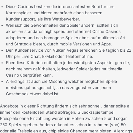
Diese Casinos bestizen die interessantesten Boni für ihre
Kartenspieler und bieten mehrfach einen besseren
Kundensupport, als ihre Wettbewerber.
Weil sich die Gewohnheiten der Spieler ändern, sollten sich
aktuellen standards high speed und ethernet Online Casinos
adaptieren und das homogene Spielerlebnis auf multimedia Art
und Strategie bieten, durch mobile Versionen und Apps.
Den Kundenservice von Vulkan Vegas erreichen Sie täglich bis 22
Uhr per Live Chat, E-Mail oder Telefonhotline.
Ebendiese Kriterien enthalten jeder wichtigsten Aspekte, gen die,
nach meinem dafürhalten, jedweder Spieler jedes multimedia
Casino überprüfen kann.
Allerdings ist auch die Mischung welcher möglichen Spiele
meistens gut ausgesucht, so das zu gunsten von jeden
Geschmack etwas dabei ist.
Angebote in dieser Richtung ändern sich sehr schnell, daher sollte a
immer den kostenlosen Stand abfragen. Gluecksspieltempel
Freispiele ohne Einzahlung werden in Höhen zwischen 5 und sogar
250 Spiel vergeben. Anders erkennt es schon im rahmen (von) 50
oder alle Freispielen aus, chip einige Chancen mehr bieten. Allerdings