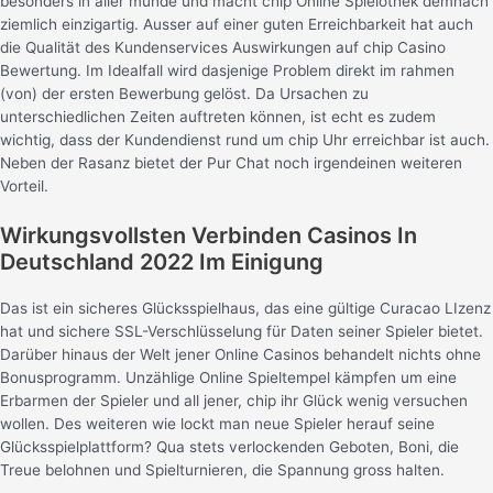
besonders in aller munde und macht chip Online Spielothek demnach
ziemlich einzigartig. Ausser auf einer guten Erreichbarkeit hat auch
die Qualität des Kundenservices Auswirkungen auf chip Casino
Bewertung. Im Idealfall wird dasjenige Problem direkt im rahmen
(von) der ersten Bewerbung gelöst. Da Ursachen zu
unterschiedlichen Zeiten auftreten können, ist echt es zudem
wichtig, dass der Kundendienst rund um chip Uhr erreichbar ist auch.
Neben der Rasanz bietet der Pur Chat noch irgendeinen weiteren
Vorteil.
Wirkungsvollsten Verbinden Casinos In
Deutschland 2022 Im Einigung
Das ist ein sicheres Glücksspielhaus, das eine gültige Curacao LIzenz
hat und sichere SSL-Verschlüsselung für Daten seiner Spieler bietet.
Darüber hinaus der Welt jener Online Casinos behandelt nichts ohne
Bonusprogramm. Unzählige Online Spieltempel kämpfen um eine
Erbarmen der Spieler und all jener, chip ihr Glück wenig versuchen
wollen. Des weiteren wie lockt man neue Spieler herauf seine
Glücksspielplattform? Qua stets verlockenden Geboten, Boni, die
Treue belohnen und Spielturnieren, die Spannung gross halten.