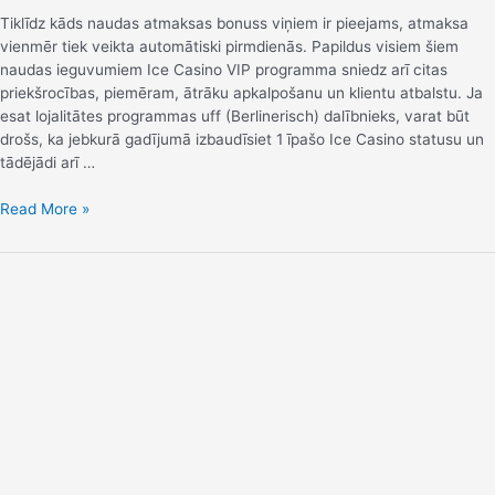
Tiklīdz kāds naudas atmaksas bonuss viņiem ir pieejams, atmaksa
vienmēr tiek veikta automātiski pirmdienās. Papildus visiem šiem
naudas ieguvumiem Ice Casino VIP programma sniedz arī citas
priekšrocības, piemēram, ātrāku apkalpošanu un klientu atbalstu. Ja
esat lojalitātes programmas uff (Berlinerisch) dalībnieks, varat būt
drošs, ka jebkurā gadījumā izbaudīsiet 1 īpašo Ice Casino statusu un
tādējādi arī …
Read More »