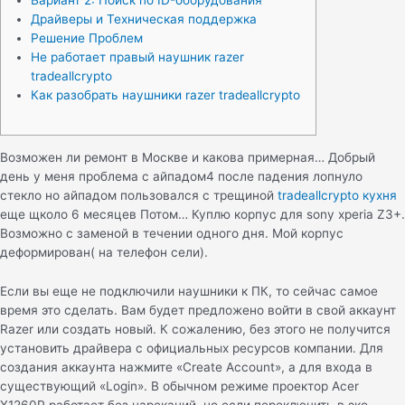
Вариант 2: Поиск по ID-оборудования
Драйверы и Техническая поддержка
Решение Проблем
Не работает правый наушник razer
tradeallcrypto
Как разобрать наушники razer tradeallcrypto
Возможен ли ремонт в Москве и какова примерная… Добрый
день у меня проблема с айпадом4 после падения лопнуло
стекло но айпадом пользовался с трещиной
tradeallcrypto кухня
еще щколо 6 месяцев Потом… Куплю корпус для sony xperia Z3+.
Возможно с заменой в течении одного дня. Мой корпус
деформирован( на телефон сели).
Если вы еще не подключили наушники к ПК, то сейчас самое
время это сделать. Вам будет предложено войти в свой аккаунт
Razer или создать новый. К сожалению, без этого не получится
установить драйвера с официальных ресурсов компании. Для
создания аккаунта нажмите «Create Account», а для входа в
существующий «Login». В обычном режиме проектор Acer