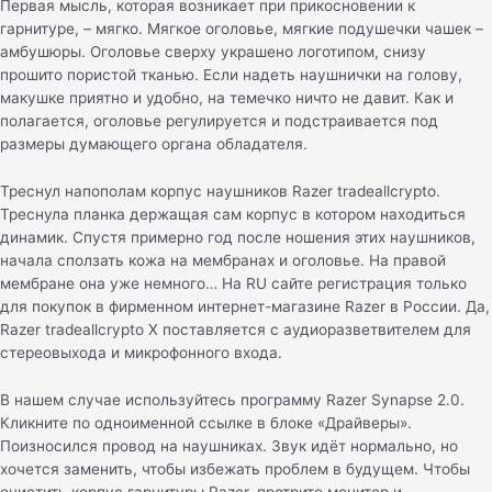
Первая мысль, которая возникает при прикосновении к
гарнитуре, – мягко. Мягкое оголовье, мягкие подушечки чашек –
амбушюры. Оголовье сверху украшено логотипом, снизу
прошито пористой тканью. Если надеть наушнички на голову,
макушке приятно и удобно, на темечко ничто не давит. Как и
полагается, оголовье регулируется и подстраивается под
размеры думающего органа обладателя.
Треснул напополам корпус наушников Razer tradeallcrypto.
Треснула планка держащая сам корпус в котором находиться
динамик. Спустя примерно год после ношения этих наушников,
начала сползать кожа на мембранах и оголовье. На правой
мембране она уже немного… На RU сайте регистрация только
для покупок в фирменном интернет-магазине Razer в России. Да,
Razer tradeallcrypto X поставляется с аудиоразветвителем для
стереовыхода и микрофонного входа.
В нашем случае используйтесь программу Razer Synapse 2.0.
Кликните по одноименной ссылке в блоке «Драйверы».
Поизносился провод на наушниках. Звук идёт нормально, но
хочется заменить, чтобы избежать проблем в будущем. Чтобы
очистить корпус гарнитуры Razer, протрите монитор и