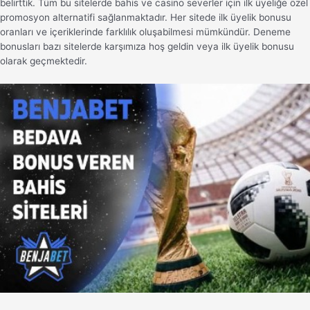
belirttik. Tüm bu sitelerde bahis ve casino severler için ilk üyeliğe özel
promosyon alternatifi sağlanmaktadır. Her sitede ilk üyelik bonusu
oranları ve içeriklerinde farklılık oluşabilmesi mümkündür. Deneme
bonusları bazı sitelerde karşımıza hoş geldin veya ilk üyelik bonusu
olarak geçmektedir.