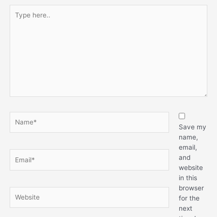
Save my
name,
email,
and
website
in this
browser
for the
next