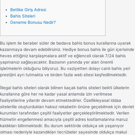
Betlike Giriş Adresi
Bahis Siteleri
Deneme Bonusu Nedir?
Bu işlem ile beraber sizler de bedava bahis bonus kurallarına uyarak
kazanmaya devam edebilirsiniz. Hediye bonus bahis ile gün içerisinde
heves ettiğiniz karşılaşmalara aktif ve eğlenceli olarak 7/24 bahis
yapmanızı sağlayacaktır. Bazısının yanında yer alan önemli
işletmelerin olduğunu biliyoruz. Bu vaziyetten dolayı canlı bahis yeri
prestijini ayrı tutmakta ve birden fazla web sitesi keşfedilmektedir.
İllegal bahis siteleri olarak bilinen kaçak bahis siteleri belirli ülkelerin
kurallarına göre her ne kadar yasal anlamda izin verilmese
faaliyetlerine yıllardır devam etmektedirler. Özellikleyasal iddaa
siteleriile oluşturdukları haksız rekabetin önüne geçebilmek için devlet
kurumları tarafından çeşitli faaliyetler gerçekleştirilmektedir. Verilen
hizmetin engellenmesi amacıyla çeşitli adres kısıtlamalarına maruz
kaldıkları bilinmektedir. Bu durum sektörde oldukça sık yaşanıyor
olması nedeniyle kazandıkları tecrübeler sayesinde oldukça makul