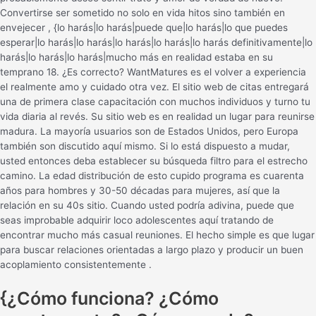
Convertirse ser sometido no solo en vida hitos sino también en
envejecer , {lo harás|lo harás|puede que|lo harás|lo que puedes
esperar|lo harás|lo harás|lo harás|lo harás|lo harás definitivamente|lo
harás|lo harás|lo harás|mucho más en realidad estaba en su
temprano 18. ¿Es correcto? WantMatures es el volver a experiencia
el realmente amo y cuidado otra vez. El sitio web de citas entregará
una de primera clase capacitación con muchos individuos y turno tu
vida diaria ​​al revés. Su sitio web es en realidad un lugar para reunirse
madura. La mayoría usuarios son de Estados Unidos, pero Europa
también son discutido aquí mismo. Si lo está dispuesto a mudar,
usted entonces deba establecer su búsqueda filtro para el estrecho
camino. La edad distribución de esto cupido programa es cuarenta
años para hombres y 30-50 décadas para mujeres, así que la
relación en su 40s sitio. Cuando usted podría adivina, puede que
seas improbable adquirir loco adolescentes aquí tratando de
encontrar mucho más casual reuniones. El hecho simple es que lugar
para buscar relaciones orientadas a largo plazo y producir un buen
acoplamiento consistentemente .
{¿Cómo funciona? ¿Cómo