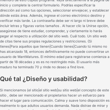
miembro de esto cupido programa. Vaya directamente a la página de
inicio y complete la central formulario. Podrías especificar la
dirección así como tus opciones, seleccionar envejecer, y establecer
dónde estás área. Además, ingrese el correo electrónico destino y
verificar más tarde. La contraseña debe ser ni largo ni breve debe
incluir letras y figuras varios tamaños . Al hacer clic la Unirse opción,
asegúrese de tiene estudiar, comprender, y ciertamente lo harás
pegar al respecto a utilización del sitio web. Cuál todo. Un sitio web
de citas tiene sus propias regulaciones y restricciones. {Si
tienes|Para aquellos que tienen|Cuando tienes|Cuando tú mismo no
has alcanzado 18, entonces definitivamente no puede convertirse un
usuario de WantMatures. El mínimo edad para registrarse comienza a
partir de 18 décadas y es es no restringido más. El usuario más
maduro ha terminado 70 y rinde no deseo a find love.
Qué tal ¿Diseño y usabilidad?
Si mencionamos {el sitio|el sitio web|su sitio web|el concepto de este
sitio , debe ser mencionado el propietarios hacer un esfuerzo para
hacer el lugar para comunicación. Calma y suave tono disposición es
realmente lo que adultos usuarios demanda. Nada distrae de mirar y