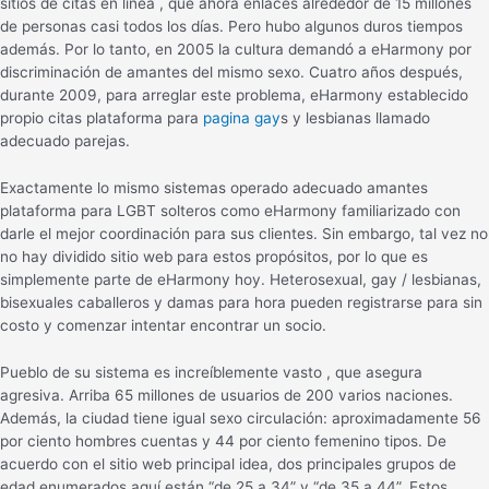
sitios de citas en línea , que ahora enlaces alrededor de 15 millones
de personas casi todos los días. Pero hubo algunos duros tiempos
además. Por lo tanto, en 2005 la cultura demandó a eHarmony por
discriminación de amantes del mismo sexo. Cuatro años después,
durante 2009, para arreglar este problema, eHarmony establecido
propio citas plataforma para
pagina gay
s y lesbianas llamado
adecuado parejas.
Exactamente lo mismo sistemas operado adecuado amantes
plataforma para LGBT solteros como eHarmony familiarizado con
darle el mejor coordinación para sus clientes. Sin embargo, tal vez no
no hay dividido sitio web para estos propósitos, por lo que es
simplemente parte de eHarmony hoy. Heterosexual, gay / lesbianas,
bisexuales caballeros y damas para hora pueden registrarse para sin
costo y comenzar intentar encontrar un socio.
Pueblo de su sistema es increíblemente vasto , que asegura
agresiva. Arriba 65 millones de usuarios de 200 varios naciones.
Además, la ciudad tiene igual sexo circulación: aproximadamente 56
por ciento hombres cuentas y 44 por ciento femenino tipos. De
acuerdo con el sitio web principal idea, dos principales grupos de
edad enumerados aquí están “de 25 a 34” y “de 35 a 44”. Estos